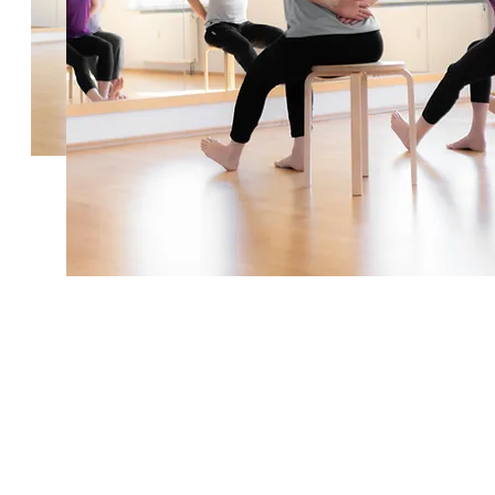
Kontaktieren Sie mich für eine Beratun
info@stefanierombach.de
0179-6791878