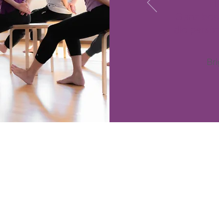
Ha
Ganz beso
die
persön
Bri
g!