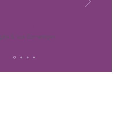
rndrangs aufstehen.
nders gefällt mir im Training
während der
liche Betreuung
Übungen.
“
gitte S. aus Gomaringen
DATENSCHUTZ
IMPRESSUM
© 2025 Stefanie Rombach