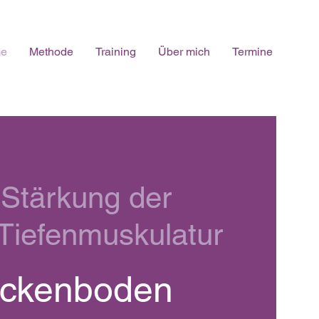
e
Methode
Training
Über mich
Termine
 Stärkung der
Tiefenmuskulatur
ckenboden