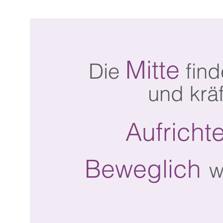
Mitte
Die
find
und krä
Aufricht
Beweglich
w