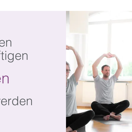
en
ftigen
en
erden