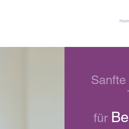
Hom
Sanfte
Be
für