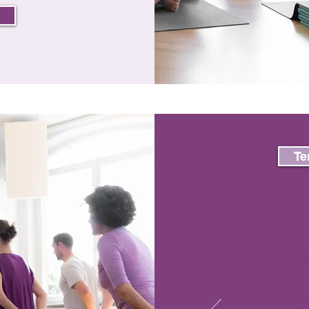
Te
Schon 
„
habe ich
Blasen
musste