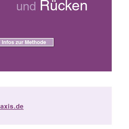
Rücken
und
Infos zur Methode
raxis.de