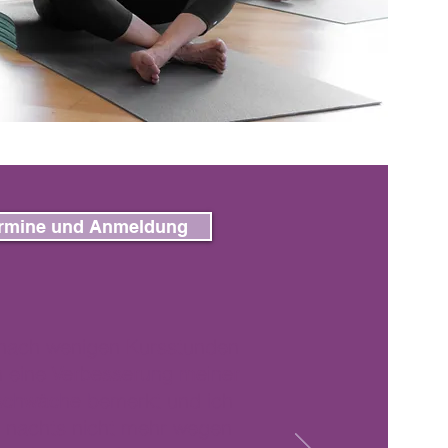
rmine und Anmeldung
nach wenigen Kursstunden
 eine
Verbesserung meiner
bemerkt und ich
schwäche
 nachts nicht mehr wegen